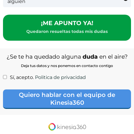
total del curso.
alguien
que de manera automática, en el momento en el
Por supuesto. A continuación, más abajo, tienes
que se recibe el pago se te envíe toda la
un campo de formulario donde puedes dejar tus
información para que puedas disfrutar tu
datos y el horario que te va mejor para que nos
¡ME APUNTO YA!
formación al máximo.
pongamos en contacto contigo y aclarar todas tus
Quedaron resueltas todas mis dudas
dudas
¿Se te ha quedado alguna
duda
en el aire?
Deja tus datos y nos ponemos en contacto contigo
Sí, acepto.
Politica de privacidad
Quiero hablar con el equipo de
Kinesia360