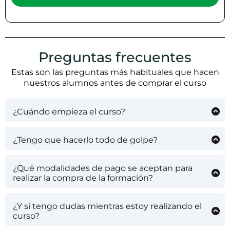
Preguntas frecuentes
Estas son las preguntas más habituales que hacen
nuestros alumnos antes de comprar el curso
¿Cuándo empieza el curso?
Al tratarse de una formación online, el curso
empieza en el mismo momento en el que lo
¿Tengo que hacerlo todo de golpe?
compres. En el momento que formalizas la
En absoluto! Al tratarse de una formación online
compra del tienes acceso de manera inmediata a
tienes la ventaja de que puedes comprar el
todo el contenido.
¿Qué modalidades de pago se aceptan para
acceso cuando tu quieras, comenzar a realizar la
realizar la compra de la formación?
formación cuando te parezca el momento, parar
Al ser un curso de venta internacional , el método
cuando lo necesites y la terminarla cuando
de pago puede variar de un país a otro, pero como
puedas.
¿Y si tengo dudas mientras estoy realizando el
norma general podrás realizar la compra con tu
curso?
tarjeta de crédito/débito, PayPal o Stripe.
Esta es la gran ventaja de nuestra formación