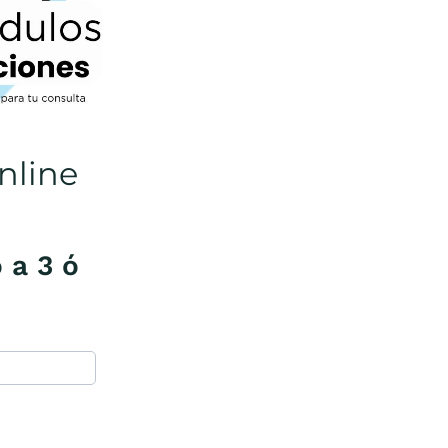
nline
 a 3 ó