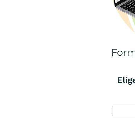
Form
Elig